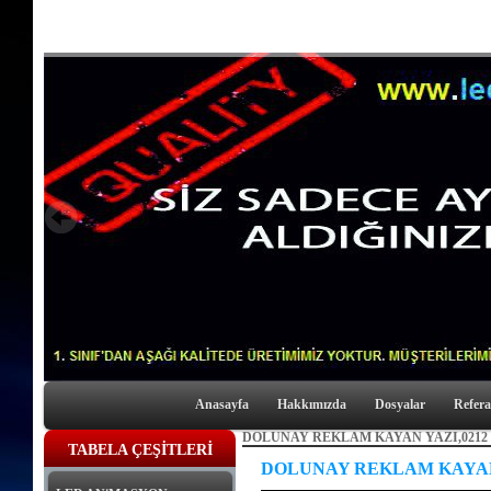
Anasayfa
Hakkımızda
Dosyalar
Refera
DOLUNAY REKLAM KAYAN YAZI,0212 43
TABELA ÇEŞİTLERİ
DOLUNAY REKLAM KAYAN Y