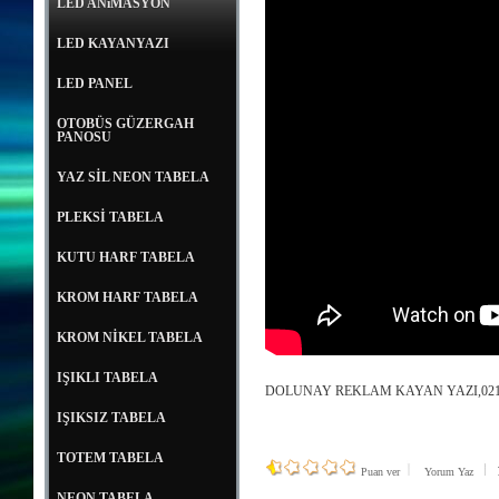
LED ANiMASYON
LED KAYANYAZI
LED PANEL
OTOBÜS GÜZERGAH
PANOSU
YAZ SİL NEON TABELA
PLEKSİ TABELA
KUTU HARF TABELA
KROM HARF TABELA
KROM NİKEL TABELA
IŞIKLI TABELA
DOLUNAY REKLAM KAYAN YAZI,0212 
IŞIKSIZ TABELA
TOTEM TABELA
1
Puan ver
Yorum Yaz
NEON TABELA