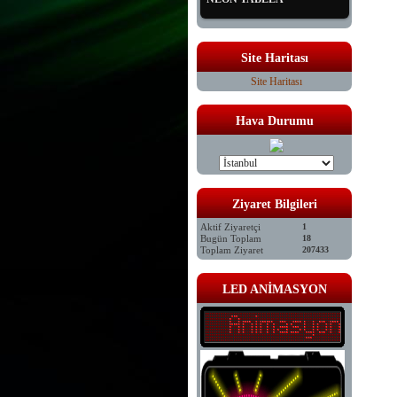
Site Haritası
Site Haritası
Hava Durumu
Ziyaret Bilgileri
Aktif Ziyaretçi
1
Bugün Toplam
18
Toplam Ziyaret
207433
LED ANİMASYON