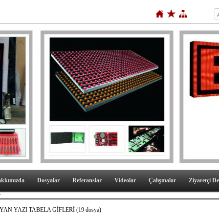
kkımızda
Dosyalar
Referanslar
Videolar
Çalışmalar
Ziyaretçi De
r
YAN YAZI TABELA GİFLERİ (19 dosya)