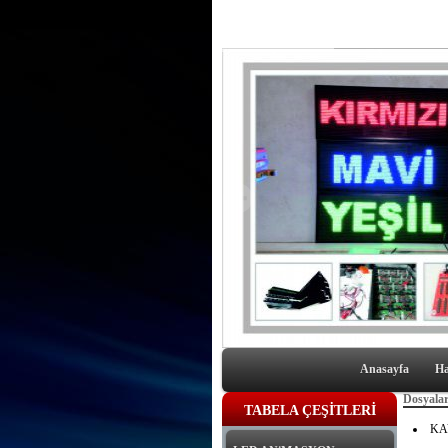
Anasayfa
Ha
Dosyala
TABELA ÇEŞİTLERİ
KA