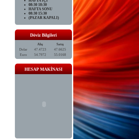
HAFTA İÇİ
08:30 18:30
HAFTA SONU
08:30 15:30
(PAZAR KAPALI)
Döviz Bilgileri
Alış
Satış
Dolar
47.4723
47.6625
Euro
54.7972
55.0168
HESAP MAKİNASI