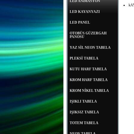
LED ANiMASYON
kA
LED KAYANYAZI
LED PANEL
OTOBÜS GÜZERGAH
PANOSU
YAZ SİL NEON TABELA
PLEKSİ TABELA
KUTU HARF TABELA
KROM HARF TABELA
KROM NİKEL TABELA
IŞIKLI TABELA
IŞIKSIZ TABELA
TOTEM TABELA
NEON TABELA