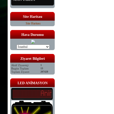
Site Haritası
Site Haritası
Hava Durumu
Ziyaret Bilgileri
Aktif Ziyaretçi
1
Bugün Toplam
13
Toplam Ziyaret
207428
LED ANİMASYON