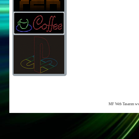
MF Web Tasarım ww