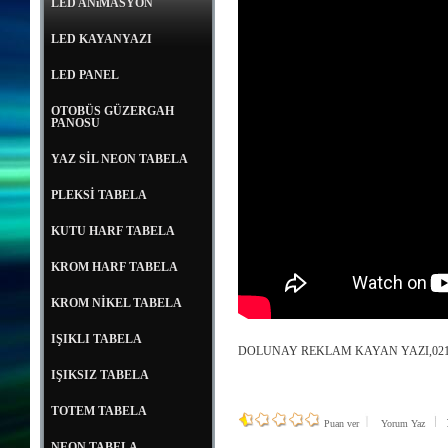
LED ANiMASYON
LED KAYANYAZI
LED PANEL
OTOBÜS GÜZERGAH
PANOSU
YAZ SİL NEON TABELA
PLEKSİ TABELA
KUTU HARF TABELA
KROM HARF TABELA
KROM NİKEL TABELA
IŞIKLI TABELA
DOLUNAY REKLAM KAYAN YAZI,0212 
IŞIKSIZ TABELA
TOTEM TABELA
1
Puan ver
Yorum Yaz
NEON TABELA