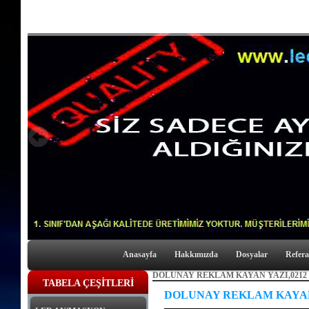
Anasayfa
Hakkımızda
Dosyalar
Refera
DOLUNAY REKLAM KAYAN YAZI,0212 43
TABELA ÇEŞİTLERİ
DOLUNAY REKLAM KAYAN Y