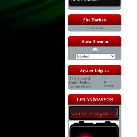
Site Haritası
Site Haritası
Hava Durumu
Ziyaret Bilgileri
Aktif Ziyaretçi
1
Bugün Toplam
65
Toplam Ziyaret
207410
LED ANİMASYON