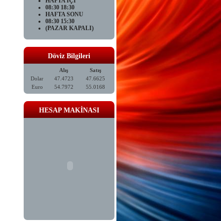
HAFTA İÇİ
08:30 18:30
HAFTA SONU
08:30 15:30
(PAZAR KAPALI)
Döviz Bilgileri
Alış
Satış
Dolar
47.4723
47.6625
Euro
54.7972
55.0168
HESAP MAKİNASI