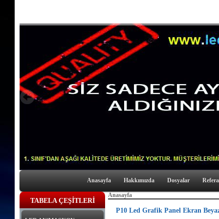
Anasayfa
Hakkımızda
Dosyalar
Refera
Anasayfa
TABELA ÇEŞİTLERİ
P10 Led Grafik Panel Ekran Beya