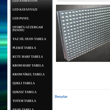
LED ANiMASYON
LED KAYANYAZI
LED PANEL
OTOBÜS GÜZERGAH
PANOSU
YAZ SİL NEON TABELA
PLEKSİ TABELA
KUTU HARF TABELA
KROM HARF TABELA
KROM NİKEL TABELA
IŞIKLI TABELA
IŞIKSIZ TABELA
Detaylar
TOTEM TABELA
animasyonled, p10 panel, led modül, p10led, p10 led, anima
adaptör, p10 modül, p10 fiyat,mantar led, flat led, wallwasher
NEON TABELA