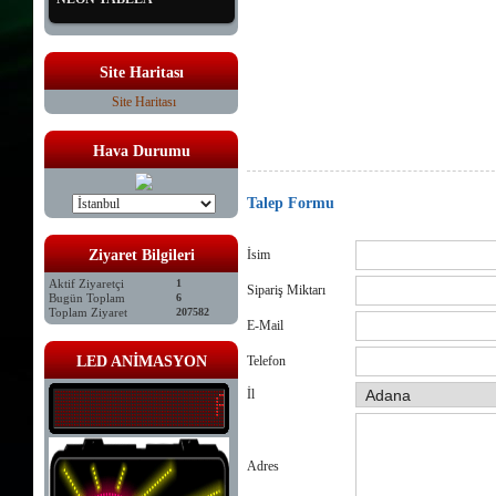
led tabela satış, led tabela online satış, led tabela çeşitleri ,
tabela, renkli tabela,kayan yazı ,led panel tabela, animasyon
firmaları, isikli tabela, tabelaci, ucuz tabela ,elektronik tab
tabela istanbul, led tabela ,hareketli, tabela, animasyonlu ta
tabela, led yazi istanbul, tabela kayan,yazı, tabelası ,led t
Site Haritası
,led tabela sistemleri, led tabelacı, led tabela ,kayan yazı ,
istanbul led tabela kuaför tabela örnekleri ledli tabela fiyatla
Site Haritası
yapımı led animasyon kartları led animasyon kartı leiyatlar
fiyatlari kayan yazı led tabela mantar led tabela led tabela
karti sahibinden led tabela
Hava Durumu
Talep Formu
Ziyaret Bilgileri
İsim
Aktif Ziyaretçi
1
Sipariş Miktarı
Bugün Toplam
6
Toplam Ziyaret
207582
E-Mail
LED ANİMASYON
Telefon
İl
Adres