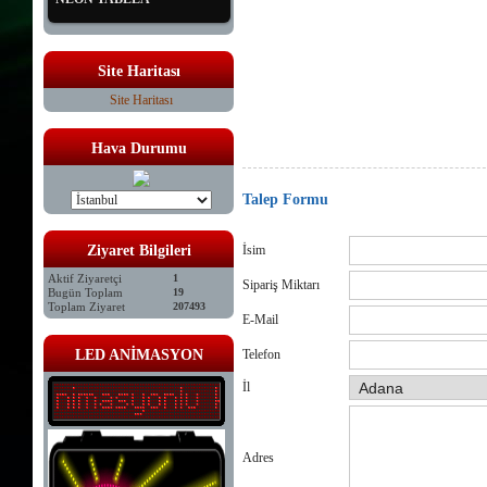
led tabela satış, led tabela online satış, led tabela çeşitleri ,
tabela, renkli tabela,kayan yazı ,led panel tabela, animasyon
firmaları, isikli tabela, tabelaci, ucuz tabela ,elektronik tab
tabela istanbul, led tabela ,hareketli, tabela, animasyonlu ta
tabela, led yazi istanbul, tabela kayan,yazı, tabelası ,led t
Site Haritası
,led tabela sistemleri, led tabelacı, led tabela ,kayan yazı ,
istanbul led tabela kuaför tabela örnekleri ledli tabela fiyatla
Site Haritası
yapımı led animasyon kartları led animasyon kartı leiyatlar
fiyatlari kayan yazı led tabela mantar led tabela led tabela
karti sahibinden led tabela
Hava Durumu
Talep Formu
Ziyaret Bilgileri
İsim
Aktif Ziyaretçi
1
Sipariş Miktarı
Bugün Toplam
19
Toplam Ziyaret
207493
E-Mail
LED ANİMASYON
Telefon
İl
Adres