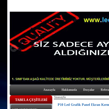
Anasayfa
Hakkımızda
Dosyalar
Refera
Anasayfa
TABELA ÇEŞİTLERİ
P10 Led Grafik Panel Ekran Kırm