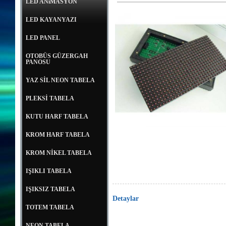
LED ANiMASYON
LED KAYANYAZI
LED PANEL
OTOBÜS GÜZERGAH
PANOSU
YAZ SİL NEON TABELA
PLEKSİ TABELA
KUTU HARF TABELA
KROM HARF TABELA
KROM NİKEL TABELA
IŞIKLI TABELA
IŞIKSIZ TABELA
Detaylar
TOTEM TABELA
animasyonled, p10 panel, led modül, p10led, p10 led, anima
adaptör, p10 modül, p10 fiyat,mantar led, flat led, wallwasher
NEON TABELA