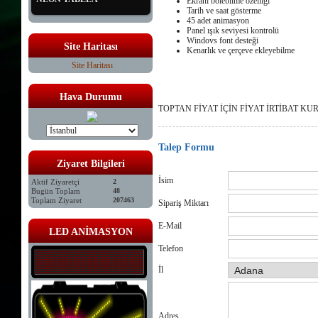
Ekranı bölebilme özelliği
Tarih ve saat gösterme
45 adet animasyon
Panel ışık seviyesi kontrolü
Windovs font desteği
Site Haritası
Kenarlık ve çerçeve ekleyebilme
Site Haritası
Hava Durumu
TOPTAN FİYAT İÇİN FİYAT İRTİBAT KU
Talep Formu
Ziyaret Bilgileri
İsim
Aktif Ziyaretçi
2
Bugün Toplam
48
Toplam Ziyaret
207463
Sipariş Miktarı
E-Mail
LED ANİMASYON
Telefon
İl
Adres