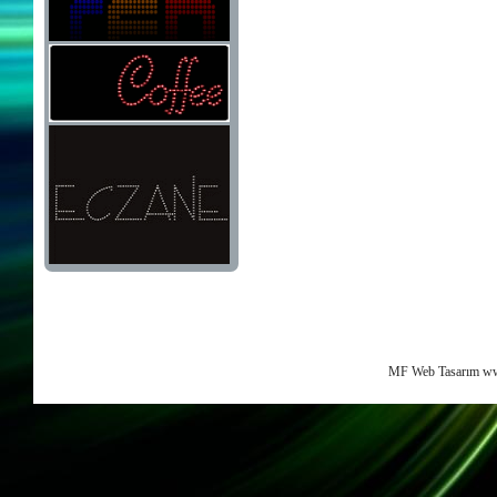
MF Web Tasarım ww