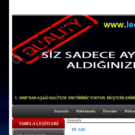
Anasayfa
Hakkımızda
Dosyalar
Refera
Anasayfa
TABELA ÇEŞİTLERİ
TF-S3U