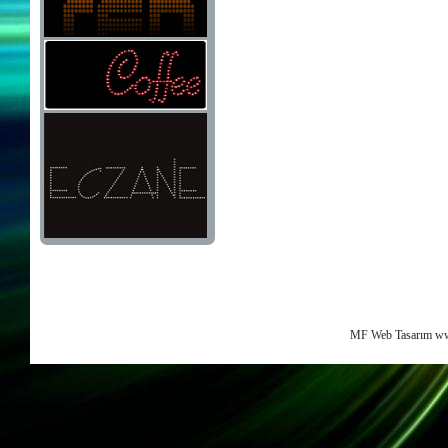
MF Web Tasarım ww