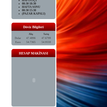
HAFTA İÇİ
08:30 18:30
HAFTA SONU
08:30 15:30
(PAZAR KAPALI)
Döviz Bilgileri
Alış
Satış
Dolar
47.4896
47.6799
Euro
54.7365
54.9559
HESAP MAKİNASI