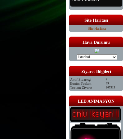
Site Haritası
Site Haritası
Hava Durumu
Ziyaret Bilgileri
Aktif Ziyaretçi
2
Bugün Toplam
39
Toplam Ziyaret
207513
LED ANİMASYON