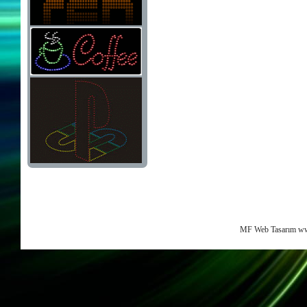
MF Web Tasarım ww