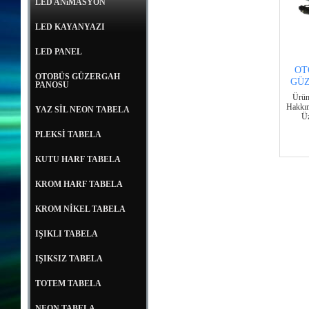
LED ANiMASYON
LED KAYANYAZI
LED PANEL
OT
OTOBÜS GÜZERGAH
GÜ
PANOSU
Ürün
Hakkın
YAZ SİL NEON TABELA
Üz
PLEKSİ TABELA
KUTU HARF TABELA
KROM HARF TABELA
KROM NİKEL TABELA
IŞIKLI TABELA
IŞIKSIZ TABELA
TOTEM TABELA
NEON TABELA