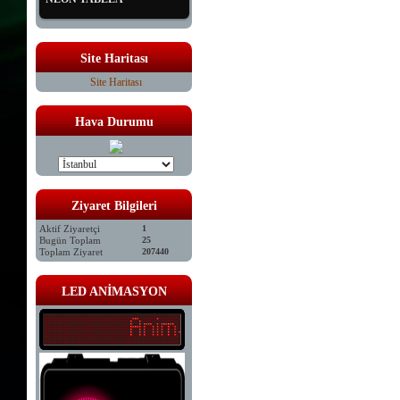
Site Haritası
Site Haritası
Hava Durumu
Ziyaret Bilgileri
Aktif Ziyaretçi
1
Bugün Toplam
25
Toplam Ziyaret
207440
LED ANİMASYON